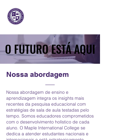
Maple Internacional
Faculdade
O FUTURO ESTÁ AQUI
O FUTURO ESTÁ AQUI
Nossa abordagem
Nossa abordagem de ensino e
aprendizagem integra os insights mais
recentes da pesquisa educacional com
estratégias de sala de aula testadas pelo
tempo. Somos educadores comprometidos
com o desenvolvimento holístico de cada
aluno. O Maple International College se
dedica a atender estudantes nacionais e
internacionais e está estrategicamente