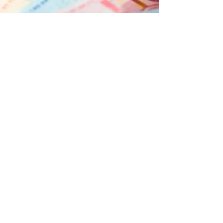
Assistência financeira
O Maple International College permite que
os alunos prosperem e se orgulha de
colocá-los no caminho do sucesso. A fim
de fornecer oportunidades valiosas para
uma gama mais ampla de estudantes
merecedores, o MIC oferece uma
quantidade limitada de bolsas de estudo e
bolsas a cada ano. As bolsas são
baseadas na capacidade acadêmica e
nos sucessos anteriores, as bolsas são
baseadas nas necessidades da família.