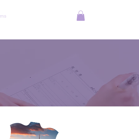
ams
Online Courses
More