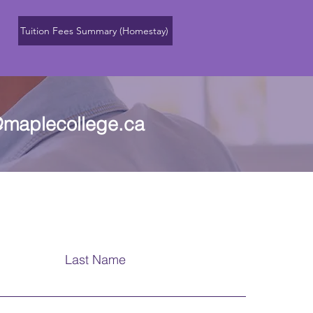
Tuition Fees Summary (Homestay)
maplecollege.ca
Last Name