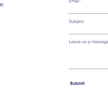
Email
程
Subject
Leave us a message
Submit